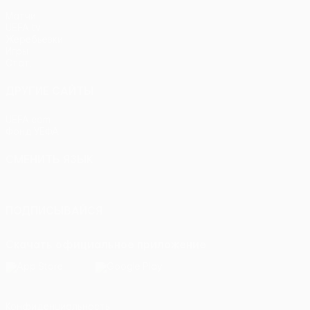
Матчи
UEFA.tv
Жеребьевки
Игры
Стат.
ДРУГИЕ САЙТЫ
UEFA.com
Фонд УЕФА
СМЕНИТЬ ЯЗЫК
Русский
English
Français
Deutsch
Русский
Español
Itali
ПОДПИСЫВАЙСЯ
Скачать официальное приложение
Конфиденциальность