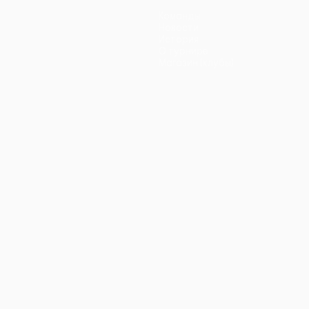
Команды
Новости
История
О турнире
Магазин (клубы)
ano
Português