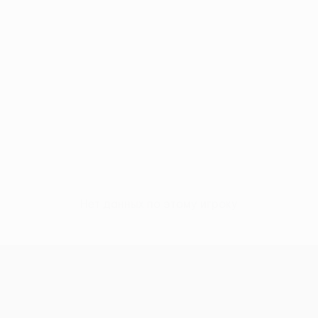
Нет данных по этому игроку
Лига Европы УЕФА