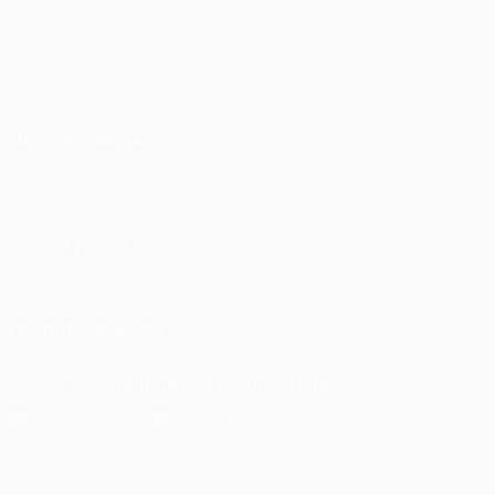
Матчи
UEFA.tv
Жеребьевки
Игры
Стат.
ДРУГИЕ САЙТЫ
UEFA.com
Фонд УЕФА
СМЕНИТЬ ЯЗЫК
Русский
English
Français
Deutsch
Русский
Español
Itali
ПОДПИСЫВАЙСЯ
Скачать официальное приложение
Конфиденциальность