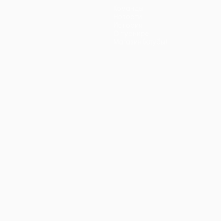
Команды
Новости
История
О турнире
Магазин (клубы)
ano
Português