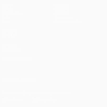
Матчи
Команды
UEFA.tv
Новости
Жеребьевки
История
Игры
О турнире
Стат.
Магазин (клубы)
ДРУГИЕ
САЙТЫ
UEFA.com
Фонд УЕФА
СМЕНИТЬ ЯЗЫК
Русский
English
Français
Deutsch
Русский
Español
Italiano
Português
ПОДПИСЫВАЙСЯ
Скачать официальное приложение