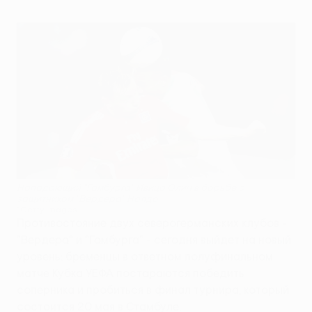
Нападающий "Гамбурга" Ивица Олич в борьбе с
защитником "Вердера" Налдо
©Getty Images
Противостояние двух северогерманских клубов -
"Вердера" и "Гамбурга" - сегодня выйдет на новый
уровень: бременцы в ответном полуфинальном
матче Кубка УЕФА постараются победить
соперника и пробиться в финал турнира, который
состоится 20 мая в Стамбуле.