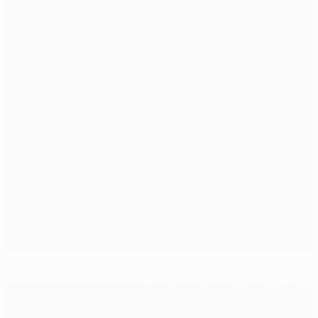
Троховски сделал дело