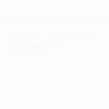
Skip
to
main
Лига Европы. Официальное
Скачать
content
Результаты live и статистика
Лига Европы УЕФА
"Гамбург" собирается
атаковать
четверг, 7 мая 2009 г.
| Тревор Хаггинс
Противостояние двух северогерманских
клубов - "Вердера" и "Гамбурга" -
сегодня выйдет на новый уровень:
бременцы постараются победить
соперника и пробиться в финал Кубка
УЕФА.