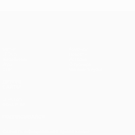
Лига Европы УЕФА
Матчи
Команды
UEFA.tv
Новости
Жеребьевки
История
Игры
О турнире
Стат.
Магазин (клубы)
ДРУГИЕ
САЙТЫ
UEFA.com
Фонд УЕФА
ПОДПИСЫВАЙСЯ
Скачать официальное приложение