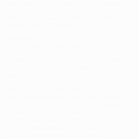
необходимо". Из-за травм "Вердеру", возможно, не
помогут Месут Эзил и Угу Алмейда. Таким
образом, в нападении с первых минут может
появиться Маркус Розенберг.
Без Герреро
В свою очередь, тренер гамбуржцев Мартин Йол
надеется, что его игроки не станут всеми силами
удерживать минимальное преимущество и делать
упор на оборону. "Если бы мы вели со счетом 2:0
или 3:0, то такой результат мог бы стать для нас
проблемой, - сказал голландец в интервью
uefa.com. - Однако наше преимущество - это
ничто. Команда понимает, что должна забивать.
Надеюсь, мы не раз поразим ворота соперника,
поскольку "Вердер" способен нам забить".
"Гамбург" не сможет рассчитывать на
дисквалифицированного Хосе Паоло Герреро,
которого, по всей видимости, заменит