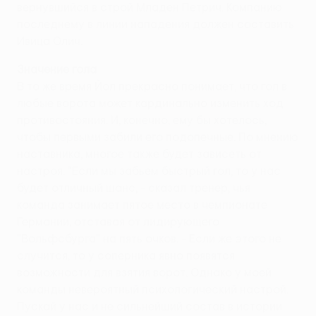
вернувшийся в строй Младен Петрич. Компанию
последнему в линии нападения должен составить
Ивица Олич.
Значение гола
В то же время Йол прекрасно понимает, что гол в
любые ворота может кардинально изменить ход
противостояния. И, конечно, ему бы хотелось,
чтобы первыми забили его подопечные. По мнению
наставника, многое также будет зависеть от
настроя. "Если мы забьем быстрый гол, то у нас
будет отличный шанс, - сказал тренер, чья
команда занимает пятое место в чемпионате
Германии, отставая от лидирующего
"Вольфсбурга" на пять очков. - Если же этого не
случится, то у соперника явно появятся
возможности для взятия ворот. Однако у моей
команды невероятный психологический настрой.
Пускай у нас и не сильнейший состав в истории