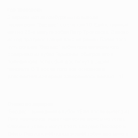
Гол Троховски
В первом матче гамбуржцы на выезде
переиграли "Вердер" со счетом 1:0. Единственный
мяч на 28-й минуте забил Петр Троховски. Однако
исход противостояния пока не решен. Более того,
чуть раньше "Вердер" выбил принципиального
соперника из Кубка Германии, обыграв его в
полуфинале. Успех был достигнут в серии
пенальти (3:1) после того, как основное и
дополнительное время завершилось вничью - 1:1.
Ставка на лидеров
"Вердер", вышедший в Кубок УЕФА после вылета из
Лиги чемпионов, имеет неплохие шансы на успех.
Ключем к успеху могут стать Клаудио Писарро и
Диего. Перуанский нападающий забил два мяча в