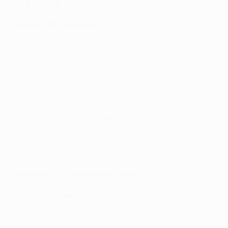
Ответные стыковые матчи
Четверг, 24 февраля
"Динамо" Загреб - "Севилья" 1:0 (общ. 2:3)
"Олимпиакос" - "Аталанта" 0:3 (общ. 1:5)
"Реал Сосьедад" - "РБ Лейпциг" 1:3 (общ. 3:5)
"Лацио" - "Порту" 2:2 (общ.3:4)
"Наполи" - "Барселона" 2:4 (общ. 3:5)
"Бетис" - "Зенит" 0:0 (общ. 3:2)
"Рейнджерс" - "Боруссия" Дортмунд 2:2 (общ. 6:4)
"Брага" - "Шериф" 2:0 (общ. 2:2, пен 3:2)
Все голы ответных стыковых матчей
Первые стыковые матчи
Четверг, 17 февраля
"Барселона" - "Наполи" 1:1
"Зенит" - "Бетис" 2:3