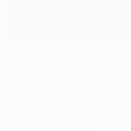
Getty Images
Финал
18 мая
"Айнтрахт" - "Рейнджерс" 1:1 (пен. 5:4)
1/2 финала, ответные матчи
5 мая
"Рейнджерс" - "Лейпциг" 3:1 (общ. 3:2)