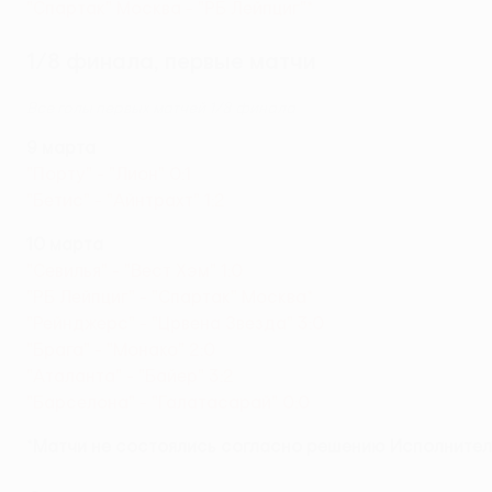
"Спартак" Москва - "РБ Лейпциг"*
1/8 финала, первые матчи
Все голы первых матчей 1/8 финала
9 марта
"Порту" - "Лион" 0:1
"Бетис" - "Айнтрахт" 1:2
10 марта
"Севилья" - "Вест Хэм" 1:0
"РБ Лейпциг" - "Спартак" Москва*
"Рейнджерс" - "Црвена Звезда" 3:0
"Брага" - "Монако" 2:0
"Аталанта" - "Байер" 3:2
"Барселона" - "Галатасарай" 0:0
*
Матчи не состоялись согласно решению Исполнитель