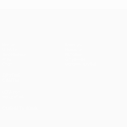
чемпионов
чемпионов
тур
чем
Лига Европы УЕФА
Матчи
Команды
UEFA.tv
Новости
Жеребьевки
История
Игры
О турнире
Стат.
Магазин (клубы)
ДРУГИЕ
САЙТЫ
UEFA.com
Фонд УЕФА
СМЕНИТЬ ЯЗЫК
Русский
English
Français
Deutsch
Русский
Español
Italiano
Português