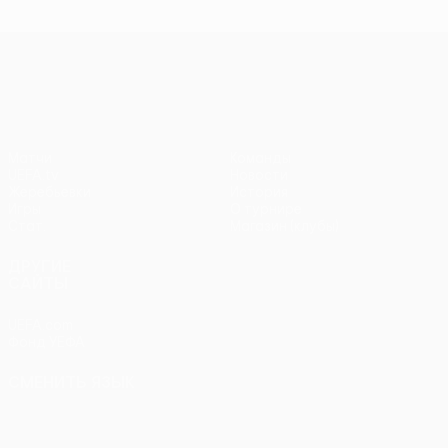
чемпионов
чемпионов
тур
чем
Лига Европы УЕФА
Матчи
Команды
UEFA.tv
Новости
Жеребьевки
История
Игры
О турнире
Стат.
Магазин (клубы)
ДРУГИЕ
САЙТЫ
UEFA.com
Фонд УЕФА
СМЕНИТЬ ЯЗЫК
Русский
English
Français
Deutsch
Русский
Español
Italiano
Português