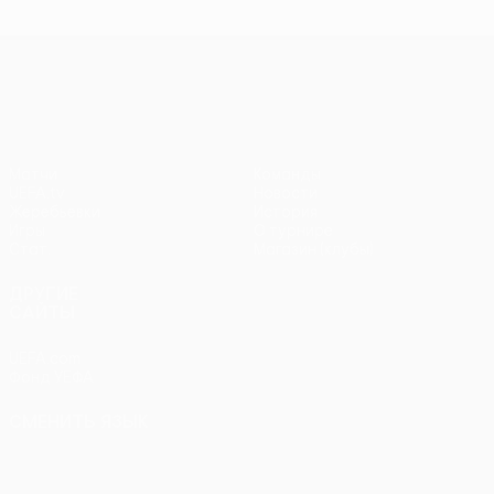
чемпионов
чемпионов
тур
чем
Лига Европы УЕФА
Матчи
Команды
UEFA.tv
Новости
Жеребьевки
История
Игры
О турнире
Стат.
Магазин (клубы)
ДРУГИЕ
САЙТЫ
UEFA.com
Фонд УЕФА
СМЕНИТЬ ЯЗЫК
Русский
English
Français
Deutsch
Русский
Español
Italiano
Português