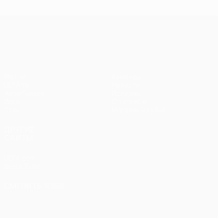
чемпионов
чемпионов
тур
чем
Лига Европы УЕФА
Матчи
Команды
UEFA.tv
Новости
Жеребьевки
История
Игры
О турнире
Стат.
Магазин (клубы)
ДРУГИЕ
САЙТЫ
UEFA.com
Фонд УЕФА
СМЕНИТЬ ЯЗЫК
Русский
English
Français
Deutsch
Русский
Español
Italiano
Português