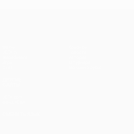
чемпионов
чемпионов
тур
чем
Лига Европы УЕФА
Матчи
Команды
UEFA.tv
Новости
Жеребьевки
История
Игры
О турнире
Стат.
Магазин (клубы)
ДРУГИЕ
САЙТЫ
UEFA.com
Фонд УЕФА
СМЕНИТЬ ЯЗЫК
Русский
English
Français
Deutsch
Русский
Español
Italiano
Português