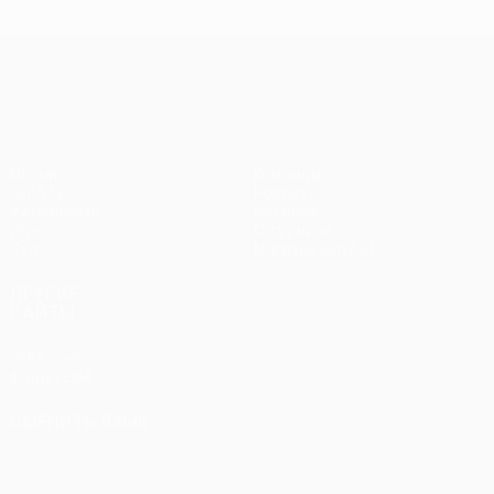
чемпионов
чемпионов
тур
чем
Лига Европы УЕФА
Матчи
Команды
UEFA.tv
Новости
Жеребьевки
История
Игры
О турнире
Стат.
Магазин (клубы)
ДРУГИЕ
САЙТЫ
UEFA.com
Фонд УЕФА
СМЕНИТЬ ЯЗЫК
Русский
English
Français
Deutsch
Русский
Español
Italiano
Português