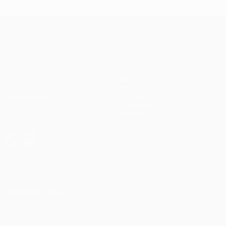
чемпионов
чемпионов
тур
чем
Лига Европы УЕФА
Матчи
Команды
UEFA.tv
Новости
Жеребьевки
История
Игры
О турнире
Стат.
Магазин (клубы)
ДРУГИЕ
САЙТЫ
UEFA.com
Фонд УЕФА
СМЕНИТЬ ЯЗЫК
Русский
English
Français
Deutsch
Русский
Español
Italiano
Português