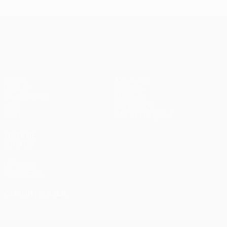
чемпионов
чемпионов
тур
чем
Лига Европы УЕФА
Матчи
Команды
UEFA.tv
Новости
Жеребьевки
История
Игры
О турнире
Стат.
Магазин (клубы)
ДРУГИЕ
САЙТЫ
UEFA.com
Фонд УЕФА
СМЕНИТЬ ЯЗЫК
Русский
English
Français
Deutsch
Русский
Español
Italiano
Português