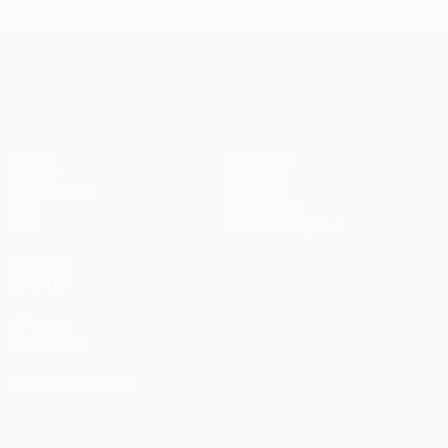
чемпионов
чемпионов
тур
чем
Лига Европы УЕФА
Матчи
Команды
UEFA.tv
Новости
Жеребьевки
История
Игры
О турнире
Стат.
Магазин (клубы)
ДРУГИЕ
САЙТЫ
UEFA.com
Фонд УЕФА
СМЕНИТЬ ЯЗЫК
Русский
English
Français
Deutsch
Русский
Español
Italiano
Português