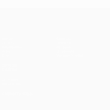
чемпионов
чемпионов
тур
чем
Лига Европы УЕФА
Матчи
Команды
UEFA.tv
Новости
Жеребьевки
История
Игры
О турнире
Стат.
Магазин (клубы)
ДРУГИЕ
САЙТЫ
UEFA.com
Фонд УЕФА
СМЕНИТЬ ЯЗЫК
Русский
English
Français
Deutsch
Русский
Español
Italiano
Português