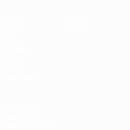
Матчи
Команды
Жеребьевки
История
Группы
О турнире
Видео
САЙТЫ
СЕТИ УЕФА
UEFA.com
Фонд УЕФА
СМЕНИТЬ ЯЗЫК
Русский
English
Français
Deutsch
Русский
Español
Italiano
Português
Конфиденциальность
Правила и условия
Правила в отношении cookie