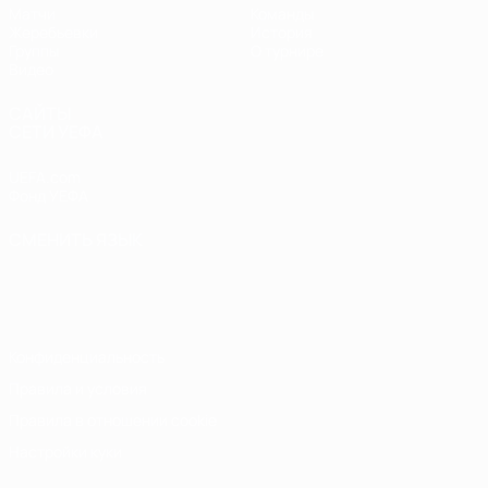
Матчи
Команды
Жеребьевки
История
Группы
О турнире
Видео
САЙТЫ
СЕТИ УЕФА
UEFA.com
Фонд УЕФА
СМЕНИТЬ ЯЗЫК
Русский
English
Français
Deutsch
Русский
Español
Italiano
Português
Конфиденциальность
Правила и условия
Правила в отношении cookie
Настройки куки