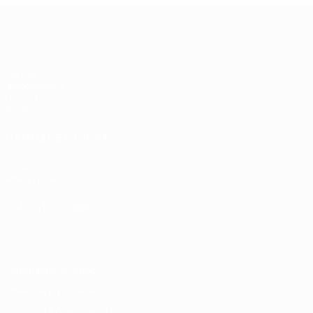
Лига чемпионов УЕФА по футзалу
Матчи
Жеребьевки
Группы
Видео
САЙТЫ СЕТИ УЕФА
UEFA.com
Фонд УЕФА
СМЕНИТЬ ЯЗЫК
Русский
English
Français
Deutsch
Русский
Español
Italiano
Конфиденциальность
Правила и условия
Правила в отношении cookie