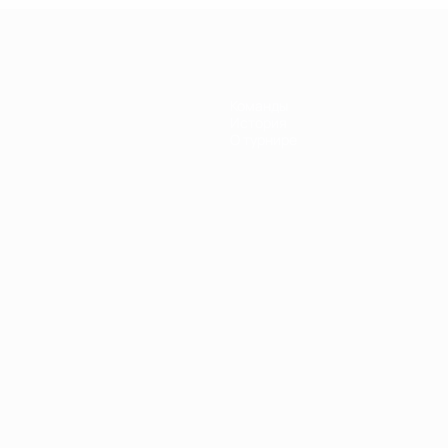
Команды
История
О турнире
Português