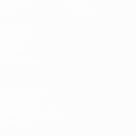
Жеребьевки
История
Группы
О турнире
Видео
САЙТЫ
СЕТИ УЕФА
UEFA.com
Фонд УЕФА
СМЕНИТЬ ЯЗЫК
Русский
English
Français
Deutsch
Русский
Español
Italiano
Português
Конфиденциальность
Правила и условия
Правила в отношении cookie
Настройки куки