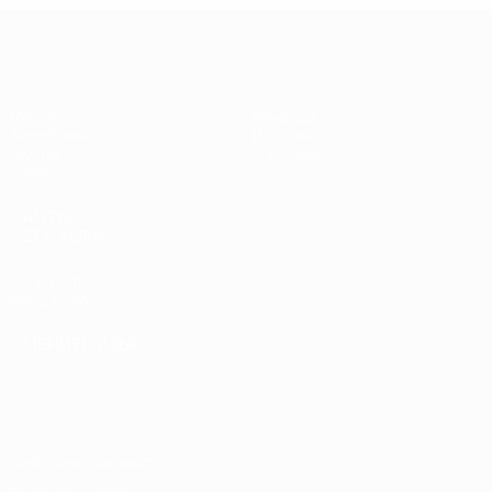
Лига чемпионов УЕФА по футзалу
Матчи
Команды
Жеребьевки
История
Группы
О турнире
Видео
САЙТЫ
СЕТИ УЕФА
UEFA.com
Фонд УЕФА
СМЕНИТЬ ЯЗЫК
Русский
English
Français
Deutsch
Русский
Español
Italiano
Português
Конфиденциальность