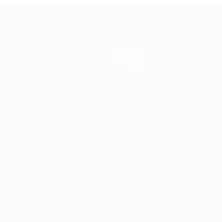
Команды
История
О турнире
Português