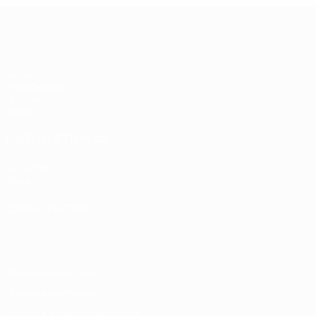
Лига чемпионов УЕФА по футзалу
Матчи
Жеребьевки
Группы
Видео
САЙТЫ СЕТИ УЕФА
UEFA.com
Фонд УЕФА
СМЕНИТЬ ЯЗЫК
Русский
English
Français
Deutsch
Русский
Español
Italiano
Конфиденциальность
Правила и условия
Правила в отношении cookie