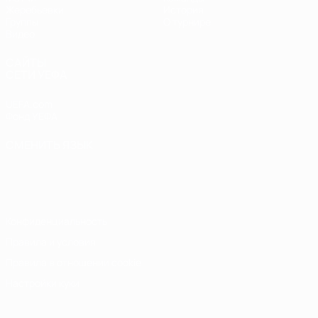
Жеребьевки
История
Группы
О турнире
Видео
САЙТЫ
СЕТИ УЕФА
UEFA.com
Фонд УЕФА
СМЕНИТЬ ЯЗЫК
Русский
English
Français
Deutsch
Русский
Español
Italiano
Português
Конфиденциальность
Правила и условия
Правила в отношении cookie
Настройки куки