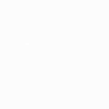
Жеребьевки
Группы
Видео
САЙТЫ СЕТИ УЕФА
UEFA.com
Фонд УЕФА
СМЕНИТЬ ЯЗЫК
Русский
English
Français
Deutsch
Русский
Español
Italiano
Конфиденциальность
Правила и условия
Правила в отношении cookie
Настройки куки
© 1998-2026 УЕФА. Все права защищены