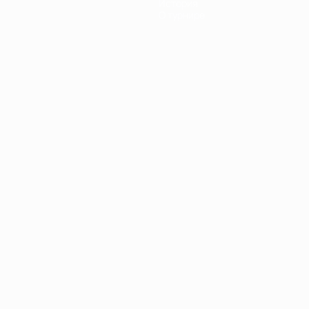
История
О турнире
Português