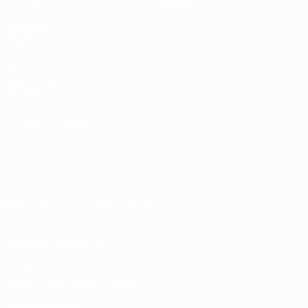
UEFA.tv
Магазин
ДРУГИЕ
САЙТЫ
UEFA.com
Фонд УЕФА
Магазин
СМЕНИТЬ ЯЗЫК
Русский
English
Français
Deutsch
Русский
Español
Italiano
Português
Скачать официальное приложение
Конфиденциальность
Правила и условия
Правила в отношении cookie
Настройки куки