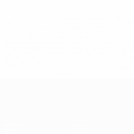
* Исключена до дальнейшего уведомления. <a
href='https://ru.uefa.com/insideuefa/mediaservices/medi
148df8afec70-8ace600b6288-1000--
%D1%84%D0%B8%D1%84%D0%B0-
%D1%83%D0%B5%D1%84%D0%B0-
%D0%B8%D1%81%D0%BA%D0%BB%D1%8E%D1%87%D0%
%D1%80%D0%BE%D1%81%D1%81%D0%B8%D0%B8%D1%
%D0%BA%D0%BB%D1%83%D0%B1%D1%8B-%D0%B8-
%D1%81%D0%B1%D0%BE%D1%80%D0%BD%D1%8B%D0%
%D0%B8%D0%B7-%D0%B2%D1%81%D0%B5%D1%85-
%D1%82%D1%83%D1%80%D0%BD%D0%B8%D1%80%D0%
>Подробнее</a>
Лига наций УЕФА
Матчи
Новости
Жеребьевки
История
Группы
О турнире