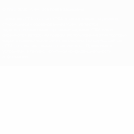
© 1998-2026 УЕФА. Все права защищены
Название UEFA, логотип УЕФА, а также элементы дизайна,
относящиеся к соревнованиям УЕФА, являются
зарегистрированными торговыми марками УЕФА и/или
охраняются авторским правом. Использование этих торговых
марок в коммерческих целях запрещено. Пользуясь сайтом
UEFA.com, вы тем самым соглашаетесь с Правилами и
условиями, а также с Политикой конфиденциальности
информации.