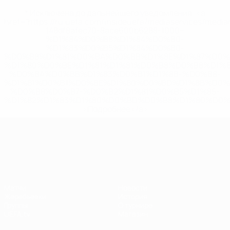
* Исключена до дальнейшего уведомления. <a
href='https://ru.uefa.com/insideuefa/mediaservices/medi
148df8afec70-8ace600b6288-1000--
%D1%84%D0%B8%D1%84%D0%B0-
%D1%83%D0%B5%D1%84%D0%B0-
%D0%B8%D1%81%D0%BA%D0%BB%D1%8E%D1%87%D0%
%D1%80%D0%BE%D1%81%D1%81%D0%B8%D0%B8%D1%
%D0%BA%D0%BB%D1%83%D0%B1%D1%8B-%D0%B8-
%D1%81%D0%B1%D0%BE%D1%80%D0%BD%D1%8B%D0%
%D0%B8%D0%B7-%D0%B2%D1%81%D0%B5%D1%85-
%D1%82%D1%83%D1%80%D0%BD%D0%B8%D1%80%D0%
>Подробнее</a>
Лига наций УЕФА
Матчи
Новости
Жеребьевки
История
Группы
О турнире
UEFA.tv
Магазин