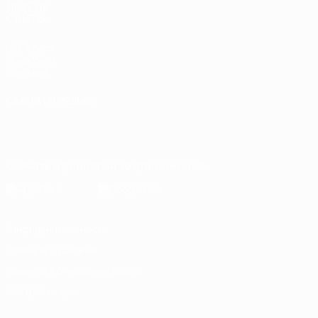
ДРУГИЕ
САЙТЫ
UEFA.com
Фонд УЕФА
Магазин
СМЕНИТЬ ЯЗЫК
Русский
English
Français
Deutsch
Русский
Español
Italiano
Português
Скачать официальное приложение
Конфиденциальность
Правила и условия
Правила в отношении cookie
Настройки куки