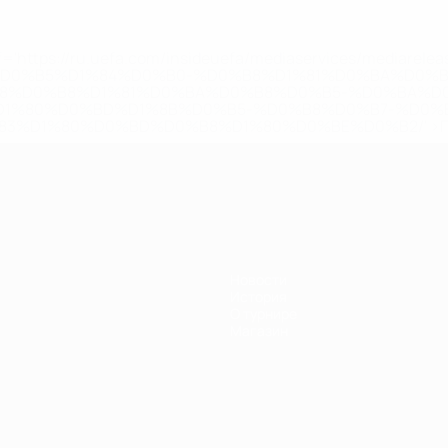
='https://ru.uefa.com/insideuefa/mediaservices/mediarel
%D0%B5%D1%84%D0%B0-%D0%B8%D1%81%D0%BA%D0%B
B8%D0%B8%D1%81%D0%BA%D0%B8%D0%B5-%D0%BA%D0
D1%80%D0%BD%D1%8B%D0%B5-%D0%B8%D0%B7-%D0%B
83%D1%80%D0%BD%D0%B8%D1%80%D0%BE%D0%B2/' >По
Новости
История
О турнире
Магазин