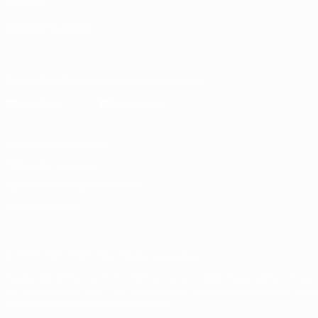
СМЕНИТЬ ЯЗЫК
Русский
English
Français
Deutsch
Русский
Español
Italiano
Скачать официальное приложение
Конфиденциальность
Правила и условия
Правила в отношении cookie
Настройки куки
© 1998-2026 УЕФА. Все права защищены
Название UEFA, логотип УЕФА, а также элементы дизайна, отно
Использование этих торговых марок в коммерческих целях запре
конфиденциальности информации.