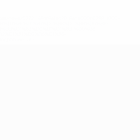
eases/news/0272-148df8afec70-8ace600b6288-1000--
B%D1%8E%D1%87%D0%B8%D0%BB%D0%B8-
%BB%D1%83%D0%B1%D1%8B-%D0%B8-
2%D1%81%D0%B5%D1%85-
дробнее</a>