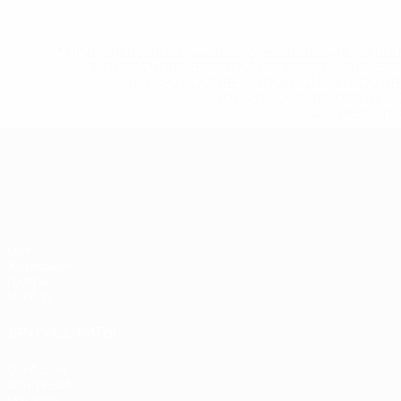
* Исключена до дальнейшего уведомления. <a href
%D1%84%D0%B8%D1%84%D0%B0-%D1%83
%D1%80%D0%BE%D1%81%D1%81%D0%
%D1%81%D0%B1%D0%BE%
%D1%82%D1%
Лига наций УЕФА
Матчи
Жеребьевки
Группы
UEFA.tv
ДРУГИЕ САЙТЫ
UEFA.com
Фонд УЕФА
Магазин