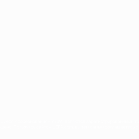
Português
сящиеся к соревнованиям УЕФА, являются зарегистрированными т
щено. Пользуясь сайтом UEFA.com, вы тем самым соглашаетесь с 