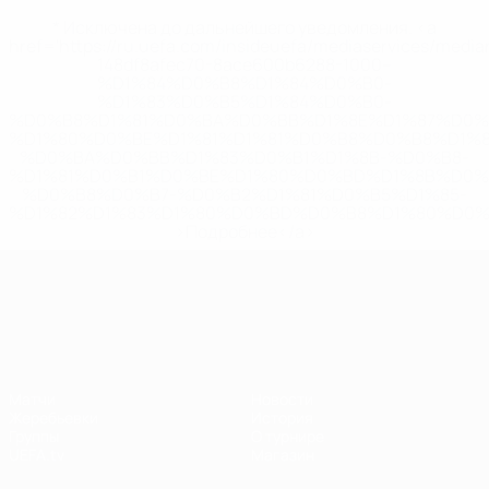
* Исключена до дальнейшего уведомления. <a
href='https://ru.uefa.com/insideuefa/mediaservices/medi
148df8afec70-8ace600b6288-1000--
%D1%84%D0%B8%D1%84%D0%B0-
%D1%83%D0%B5%D1%84%D0%B0-
%D0%B8%D1%81%D0%BA%D0%BB%D1%8E%D1%87%D0%
%D1%80%D0%BE%D1%81%D1%81%D0%B8%D0%B8%D1%
%D0%BA%D0%BB%D1%83%D0%B1%D1%8B-%D0%B8-
%D1%81%D0%B1%D0%BE%D1%80%D0%BD%D1%8B%D0%
%D0%B8%D0%B7-%D0%B2%D1%81%D0%B5%D1%85-
%D1%82%D1%83%D1%80%D0%BD%D0%B8%D1%80%D0%
>Подробнее</a>
Лига наций УЕФА
Матчи
Новости
Жеребьевки
История
Группы
О турнире
UEFA.tv
Магазин