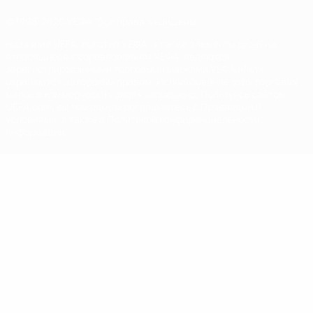
© 1998-2026 УЕФА. Все права защищены
Название UEFA, логотип УЕФА, а также элементы дизайна,
относящиеся к соревнованиям УЕФА, являются
зарегистрированными торговыми марками УЕФА и/или
охраняются авторским правом. Использование этих торговых
марок в коммерческих целях запрещено. Пользуясь сайтом
UEFA.com, вы тем самым соглашаетесь с Правилами и
условиями, а также с Политикой конфиденциальности
информации.