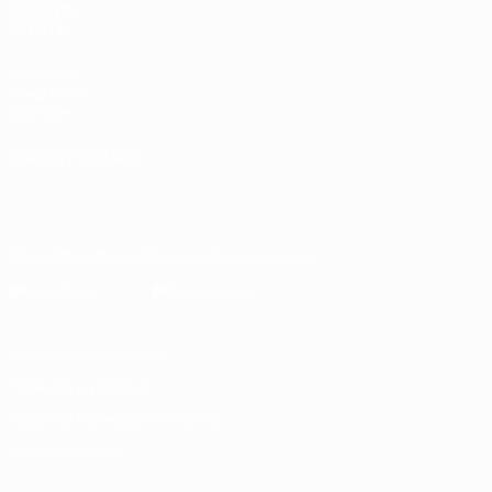
ДРУГИЕ
САЙТЫ
UEFA.com
Фонд УЕФА
Магазин
СМЕНИТЬ ЯЗЫК
Русский
English
Français
Deutsch
Русский
Español
Italiano
Português
Скачать официальное приложение
Конфиденциальность
Правила и условия
Правила в отношении cookie
Настройки куки