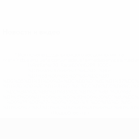
Новости и видео
* Исключена до дальнейшего уведомления. <a
href='https://ru.uefa.com/insideuefa/mediaservices/medi
148df8afec70-8ace600b6288-1000--
%D1%84%D0%B8%D1%84%D0%B0-
%D1%83%D0%B5%D1%84%D0%B0-
%D0%B8%D1%81%D0%BA%D0%BB%D1%8E%D1%87%D0%
%D1%80%D0%BE%D1%81%D1%81%D0%B8%D0%B8%D1%
%D0%BA%D0%BB%D1%83%D0%B1%D1%8B-%D0%B8-
%D1%81%D0%B1%D0%BE%D1%80%D0%BD%D1%8B%D0%
%D0%B8%D0%B7-%D0%B2%D1%81%D0%B5%D1%85-
%D1%82%D1%83%D1%80%D0%BD%D0%B8%D1%80%D0%
>Подробнее</a>
Лига наций УЕФА