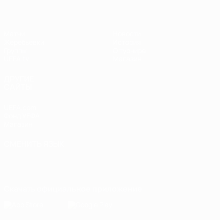
Матчи
Новости
Жеребьевки
История
Группы
О турнире
UEFA.tv
Магазин
ДРУГИЕ
САЙТЫ
UEFA.com
Фонд УЕФА
Магазин
СМЕНИТЬ ЯЗЫК
Русский
English
Français
Deutsch
Русский
Español
Italiano
Português
Скачать официальное приложение