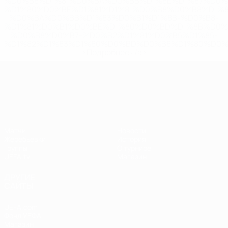
%D0%B8%D1%81%D0%BA%D0%BB%D1%8E%D1%87%D0%
%D1%80%D0%BE%D1%81%D1%81%D0%B8%D0%B8%D1%
%D0%BA%D0%BB%D1%83%D0%B1%D1%8B-%D0%B8-
%D1%81%D0%B1%D0%BE%D1%80%D0%BD%D1%8B%D0%
%D0%B8%D0%B7-%D0%B2%D1%81%D0%B5%D1%85-
%D1%82%D1%83%D1%80%D0%BD%D0%B8%D1%80%D0%
>Подробнее</a>
Лига наций УЕФА
Матчи
Новости
Жеребьевки
История
Группы
О турнире
UEFA.tv
Магазин
ДРУГИЕ
САЙТЫ
UEFA.com
Фонд УЕФА
Магазин