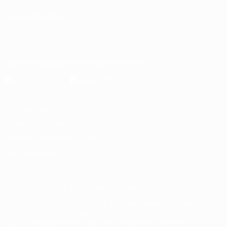
СМЕНИТЬ ЯЗЫК
Русский
English
Français
Deutsch
Русский
Español
Italiano
Português
Скачать официальное приложение
Конфиденциальность
Правила и условия
Правила в отношении cookie
Настройки куки
© 1998-2026 УЕФА. Все права защищены
Название UEFA, логотип УЕФА, а также элементы дизайна,
относящиеся к соревнованиям УЕФА, являются
зарегистрированными торговыми марками УЕФА и/или