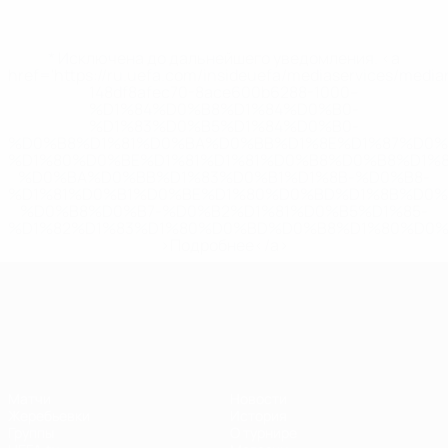
* Исключена до дальнейшего уведомления. <a
href='https://ru.uefa.com/insideuefa/mediaservices/medi
148df8afec70-8ace600b6288-1000--
%D1%84%D0%B8%D1%84%D0%B0-
%D1%83%D0%B5%D1%84%D0%B0-
%D0%B8%D1%81%D0%BA%D0%BB%D1%8E%D1%87%D0%
%D1%80%D0%BE%D1%81%D1%81%D0%B8%D0%B8%D1%
%D0%BA%D0%BB%D1%83%D0%B1%D1%8B-%D0%B8-
%D1%81%D0%B1%D0%BE%D1%80%D0%BD%D1%8B%D0%
%D0%B8%D0%B7-%D0%B2%D1%81%D0%B5%D1%85-
%D1%82%D1%83%D1%80%D0%BD%D0%B8%D1%80%D0%
>Подробнее</a>
Лига наций УЕФА
Матчи
Новости
Жеребьевки
История
Группы
О турнире