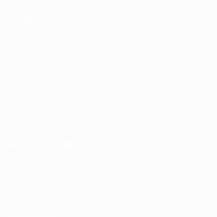
UEFA.tv
Магазин
ДРУГИЕ
САЙТЫ
UEFA.com
Фонд УЕФА
Магазин
СМЕНИТЬ ЯЗЫК
Русский
English
Français
Deutsch
Русский
Español
Italiano
Português
Скачать официальное приложение
Конфиденциальность
Правила и условия
Правила в отношении cookie
Настройки куки