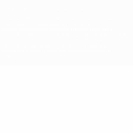
© 1998-2026 УЕФА. Все права защищены
Название UEFA, логотип УЕФА, а также элементы дизайна,
относящиеся к соревнованиям УЕФА, являются
зарегистрированными торговыми марками УЕФА и/или
охраняются авторским правом. Использование этих торговых
марок в коммерческих целях запрещено. Пользуясь сайтом
UEFA.com, вы тем самым соглашаетесь с Правилами и
условиями, а также с Политикой конфиденциальности
информации.