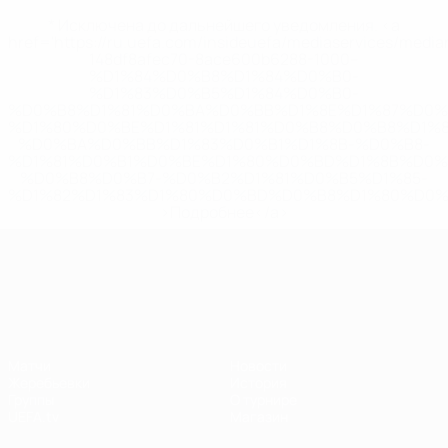
* Исключена до дальнейшего уведомления. <a
href='https://ru.uefa.com/insideuefa/mediaservices/medi
148df8afec70-8ace600b6288-1000--
%D1%84%D0%B8%D1%84%D0%B0-
%D1%83%D0%B5%D1%84%D0%B0-
%D0%B8%D1%81%D0%BA%D0%BB%D1%8E%D1%87%D0%
%D1%80%D0%BE%D1%81%D1%81%D0%B8%D0%B8%D1%
%D0%BA%D0%BB%D1%83%D0%B1%D1%8B-%D0%B8-
%D1%81%D0%B1%D0%BE%D1%80%D0%BD%D1%8B%D0%
%D0%B8%D0%B7-%D0%B2%D1%81%D0%B5%D1%85-
%D1%82%D1%83%D1%80%D0%BD%D0%B8%D1%80%D0%
>Подробнее</a>
Лига наций УЕФА
Матчи
Новости
Жеребьевки
История
Группы
О турнире
UEFA.tv
Магазин