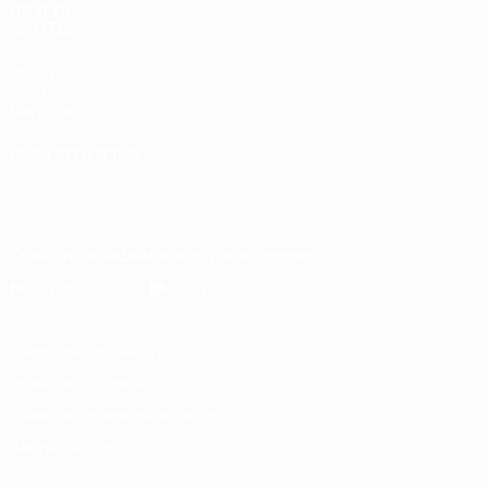
ДРУГИЕ
САЙТЫ
UEFA.com
Фонд УЕФА
Магазин
СМЕНИТЬ ЯЗЫК
Русский
English
Français
Deutsch
Русский
Español
Italiano
Português
Скачать официальное приложение
Конфиденциальность
Правила и условия
Правила в отношении cookie
Настройки куки