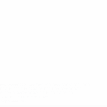
eases/news/0272-148df8afec70-8ace600b6288-1000--
B%D1%8E%D1%87%D0%B8%D0%BB%D0%B8-
%BB%D1%83%D0%B1%D1%8B-%D0%B8-
2%D1%81%D0%B5%D1%85-
дробнее</a>