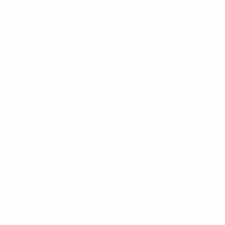
='https://ru.uefa.com/insideuefa/mediaservices/mediarel
%D0%B5%D1%84%D0%B0-%D0%B8%D1%81%D0%BA%D0%B
B8%D0%B8%D1%81%D0%BA%D0%B8%D0%B5-%D0%BA%D0
D1%80%D0%BD%D1%8B%D0%B5-%D0%B8%D0%B7-%D0%B
83%D1%80%D0%BD%D0%B8%D1%80%D0%BE%D0%B2/' >По