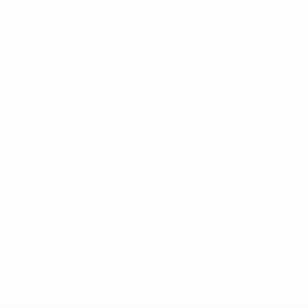
* Исключена до дальнейшего уведомления. <a href
%D1%84%D0%B8%D1%84%D0%B0-%D1%83
%D1%80%D0%BE%D1%81%D1%81%D0%
%D1%81%D0%B1%D0%BE%
%D1%82%D1%