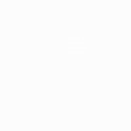
Новости
История
О турнире
Магазин
Português