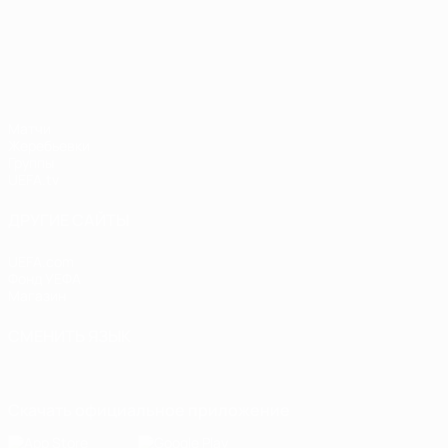
Лига наций УЕФА
Матчи
Жеребьевки
Группы
UEFA.tv
ДРУГИЕ САЙТЫ
UEFA.com
Фонд УЕФА
Магазин
СМЕНИТЬ ЯЗЫК
Русский
English
Français
Deutsch
Русский
Español
Italiano
Скачать официальное приложение