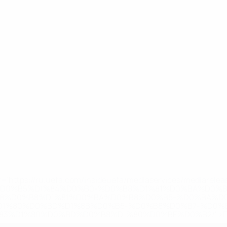
='https://ru.uefa.com/insideuefa/mediaservices/mediarel
%D0%B5%D1%84%D0%B0-%D0%B8%D1%81%D0%BA%D0%B
B8%D0%B8%D1%81%D0%BA%D0%B8%D0%B5-%D0%BA%D0
D1%80%D0%BD%D1%8B%D0%B5-%D0%B8%D0%B7-%D0%B
83%D1%80%D0%BD%D0%B8%D1%80%D0%BE%D0%B2/' >По