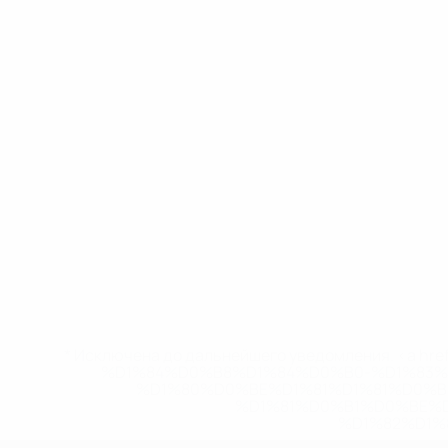
* Исключена до дальнейшего уведомления. <a href
%D1%84%D0%B8%D1%84%D0%B0-%D1%83
%D1%80%D0%BE%D1%81%D1%81%D0%
%D1%81%D0%B1%D0%BE%
%D1%82%D1%