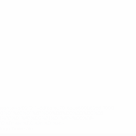
eases/news/0272-148df8afec70-8ace600b6288-1000--
B%D1%8E%D1%87%D0%B8%D0%BB%D0%B8-
%BB%D1%83%D0%B1%D1%8B-%D0%B8-
2%D1%81%D0%B5%D1%85-
дробнее</a>