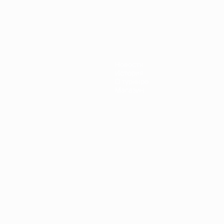
Новости
История
О турнире
Магазин
Português