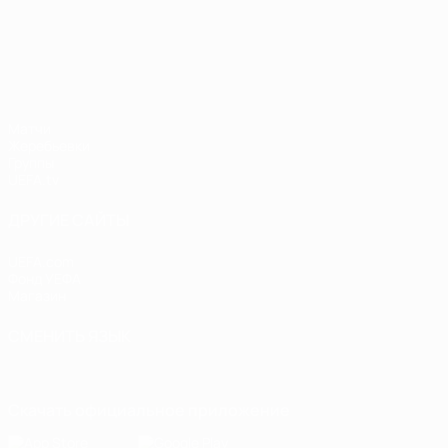
Лига наций УЕФА
Матчи
Жеребьевки
Группы
UEFA.tv
ДРУГИЕ САЙТЫ
UEFA.com
Фонд УЕФА
Магазин
СМЕНИТЬ ЯЗЫК
Русский
English
Français
Deutsch
Русский
Español
Italiano
Скачать официальное приложение