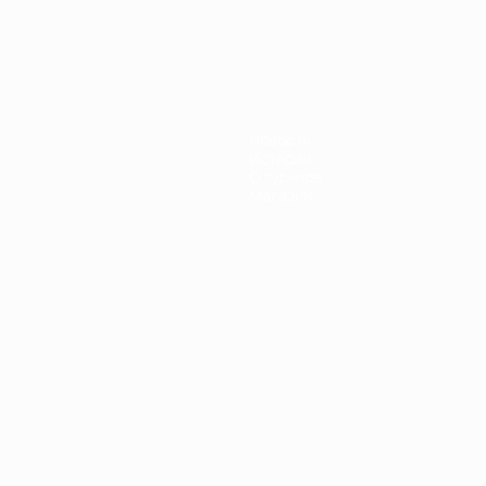
Новости
История
О турнире
Магазин
Português