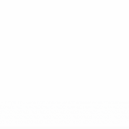
='https://ru.uefa.com/insideuefa/mediaservices/mediarel
%D0%B5%D1%84%D0%B0-%D0%B8%D1%81%D0%BA%D0%B
B8%D0%B8%D1%81%D0%BA%D0%B8%D0%B5-%D0%BA%D0
D1%80%D0%BD%D1%8B%D0%B5-%D0%B8%D0%B7-%D0%B
83%D1%80%D0%BD%D0%B8%D1%80%D0%BE%D0%B2/' >По