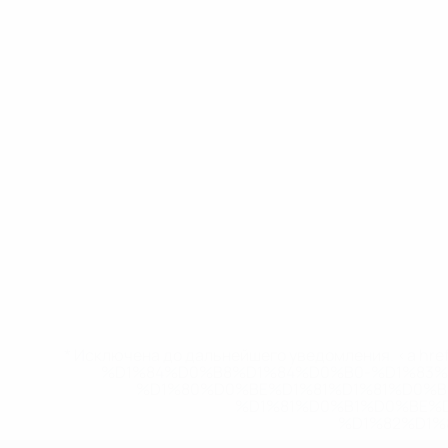
* Исключена до дальнейшего уведомления. <a href
%D1%84%D0%B8%D1%84%D0%B0-%D1%83
%D1%80%D0%BE%D1%81%D1%81%D0%
%D1%81%D0%B1%D0%BE%
%D1%82%D1%