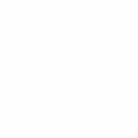
eases/news/0272-148df8afec70-8ace600b6288-1000--
B%D1%8E%D1%87%D0%B8%D0%BB%D0%B8-
%BB%D1%83%D0%B1%D1%8B-%D0%B8-
2%D1%81%D0%B5%D1%85-
дробнее</a>