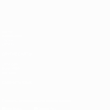
Лига наций УЕФА
Матчи
Жеребьевки
Группы
UEFA.tv
ДРУГИЕ САЙТЫ
UEFA.com
Фонд УЕФА
Магазин
СМЕНИТЬ ЯЗЫК
Русский
English
Français
Deutsch
Русский
Español
Italiano
Скачать официальное приложение