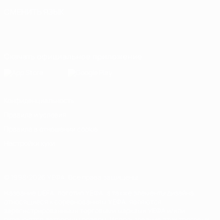
СМЕНИТЬ ЯЗЫК
Русский
English
Français
Deutsch
Русский
Español
Italiano
Português
Скачать официальное приложение
Конфиденциальность
Правила и условия
Правила в отношении cookie
Настройки куки
© 1998-2026 УЕФА. Все права защищены
Название UEFA, логотип УЕФА, а также элементы дизайна,
относящиеся к соревнованиям УЕФА, являются
зарегистрированными торговыми марками УЕФА и/или
охраняются авторским правом. Использование этих торговых