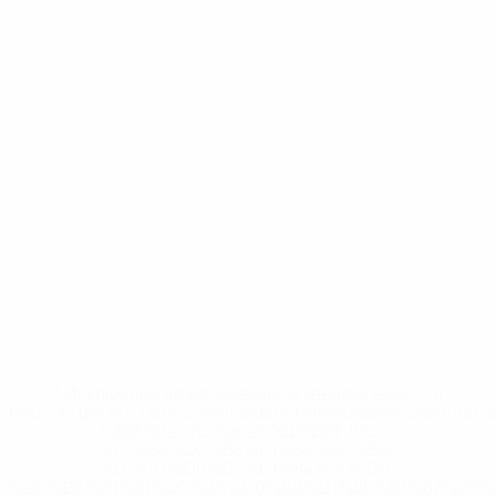
* Исключена до дальнейшего уведомления. <a
href='https://ru.uefa.com/insideuefa/mediaservices/medi
148df8afec70-8ace600b6288-1000--
%D1%84%D0%B8%D1%84%D0%B0-
%D1%83%D0%B5%D1%84%D0%B0-
%D0%B8%D1%81%D0%BA%D0%BB%D1%8E%D1%87%D0%