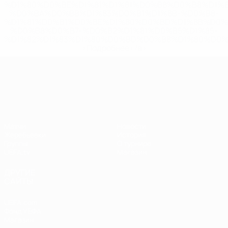
%D1%80%D0%BE%D1%81%D1%81%D0%B8%D0%B8%D1%
%D0%BA%D0%BB%D1%83%D0%B1%D1%8B-%D0%B8-
%D1%81%D0%B1%D0%BE%D1%80%D0%BD%D1%8B%D0%
%D0%B8%D0%B7-%D0%B2%D1%81%D0%B5%D1%85-
%D1%82%D1%83%D1%80%D0%BD%D0%B8%D1%80%D0%
>Подробнее</a>
Лига наций УЕФА
Матчи
Новости
Жеребьевки
История
Группы
О турнире
UEFA.tv
Магазин
ДРУГИЕ
САЙТЫ
UEFA.com
Фонд УЕФА
Магазин