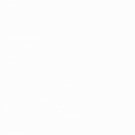
СМЕНИТЬ ЯЗЫК
Русский
English
Français
Deutsch
Русский
Español
Italiano
Português
Конфиденциальность
Правила и условия
Правила в отношении cookie
Настройки куки
© 1998-2026 УЕФА. Все права защищены
Название UEFA, логотип УЕФА, а также элементы дизайна,
относящиеся к соревнованиям УЕФА, являются
зарегистрированными торговыми марками УЕФА и/или
охраняются авторским правом. Использование этих торговых
марок в коммерческих целях запрещено. Пользуясь сайтом
UEFA.com, вы тем самым соглашаетесь с Правилами и
условиями, а также с Политикой конфиденциальности
информации.