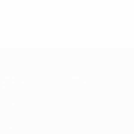
%D1%84%D0%B8%D1%84%D0%B0-
%D1%83%D0%B5%D1%84%D0%B0-
%D0%B8%D1%81%D0%BA%D0%BB%D1%8E%D1%87%D0%
%D1%80%D0%BE%D1%81%D1%81%D0%B8%D0%B8%D1%
%D0%BA%D0%BB%D1%83%D0%B1%D1%8B-%D0%B8-
%D1%81%D0%B1%D0%BE%D1%80%D0%BD%D1%8B%D0%
%D0%B8%D0%B7-%D0%B2%D1%81%D0%B5%D1%85-
%D1%82%D1%83%D1%80%D0%BD%D0%B8%D1%80%D0%
>Подробнее</a>
ЧЕ - юноши до 17
Матчи
Новости
Жеребьевки
История
Видео
О турнире
Команды
САЙТЫ
СЕТИ УЕФА
UEFA.com
Фонд УЕФА