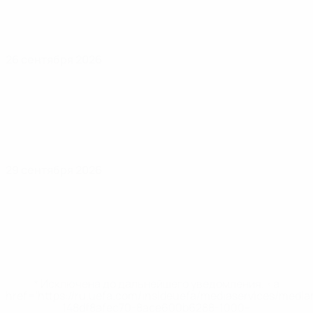
26 сентября 2026
29 сентября 2026
* Исключена до дальнейшего уведомления. <a
href='https://ru.uefa.com/insideuefa/mediaservices/medi
148df8afec70-8ace600b6288-1000--