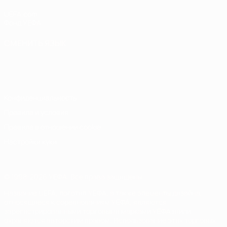
UEFA.com
Фонд УЕФА
СМЕНИТЬ ЯЗЫК
Русский
English
Français
Deutsch
Русский
Español
Italiano
Português
Конфиденциальность
Правила и условия
Правила в отношении cookie
Настройки куки
© 1998-2026 УЕФА. Все права защищены
Название UEFA, логотип УЕФА, а также элементы дизайна,
относящиеся к соревнованиям УЕФА, являются
зарегистрированными торговыми марками УЕФА и/или
охраняются авторским правом. Использование этих торговых