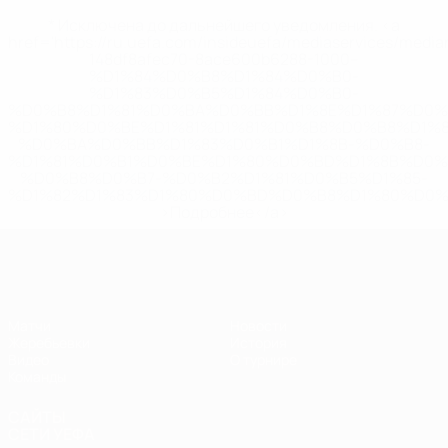
* Исключена до дальнейшего уведомления. <a
href='https://ru.uefa.com/insideuefa/mediaservices/medi
148df8afec70-8ace600b6288-1000--
%D1%84%D0%B8%D1%84%D0%B0-
%D1%83%D0%B5%D1%84%D0%B0-
%D0%B8%D1%81%D0%BA%D0%BB%D1%8E%D1%87%D0%
%D1%80%D0%BE%D1%81%D1%81%D0%B8%D0%B8%D1%
%D0%BA%D0%BB%D1%83%D0%B1%D1%8B-%D0%B8-
%D1%81%D0%B1%D0%BE%D1%80%D0%BD%D1%8B%D0%
%D0%B8%D0%B7-%D0%B2%D1%81%D0%B5%D1%85-
%D1%82%D1%83%D1%80%D0%BD%D0%B8%D1%80%D0%
>Подробнее</a>
ЧЕ - юноши до 17
Матчи
Новости
Жеребьевки
История
Видео
О турнире
Команды
САЙТЫ
СЕТИ УЕФА