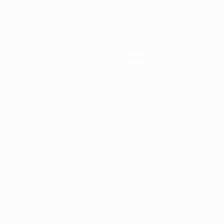
Новости
История
О турнире
Português