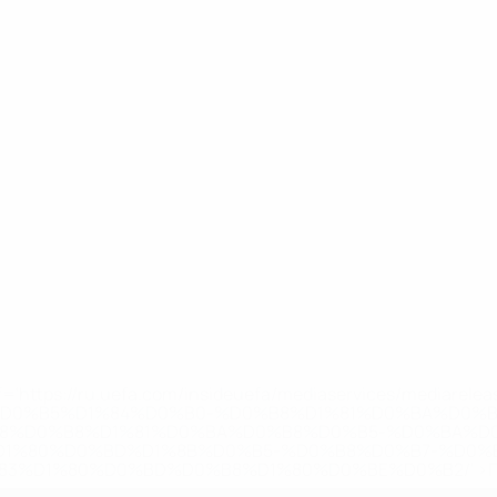
='https://ru.uefa.com/insideuefa/mediaservices/mediarel
%D0%B5%D1%84%D0%B0-%D0%B8%D1%81%D0%BA%D0%B
B8%D0%B8%D1%81%D0%BA%D0%B8%D0%B5-%D0%BA%D0
D1%80%D0%BD%D1%8B%D0%B5-%D0%B8%D0%B7-%D0%B
83%D1%80%D0%BD%D0%B8%D1%80%D0%BE%D0%B2/' >По