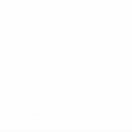
eases/news/0272-148df8afec70-8ace600b6288-1000--
B%D1%8E%D1%87%D0%B8%D0%BB%D0%B8-
%BB%D1%83%D0%B1%D1%8B-%D0%B8-
2%D1%81%D0%B5%D1%85-
дробнее</a>