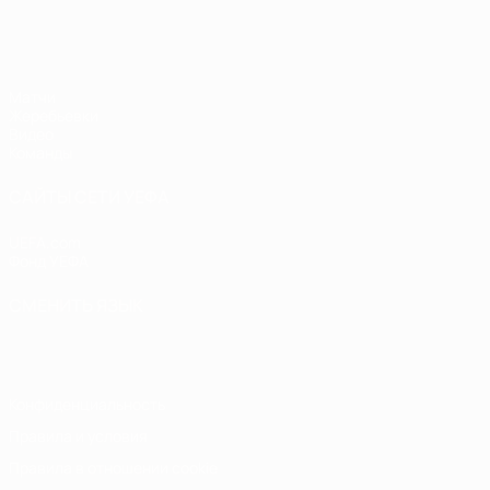
ЧЕ - юноши до 17
Матчи
Жеребьевки
Видео
Команды
САЙТЫ СЕТИ УЕФА
UEFA.com
Фонд УЕФА
СМЕНИТЬ ЯЗЫК
Русский
English
Français
Deutsch
Русский
Español
Italiano
Конфиденциальность
Правила и условия
Правила в отношении cookie