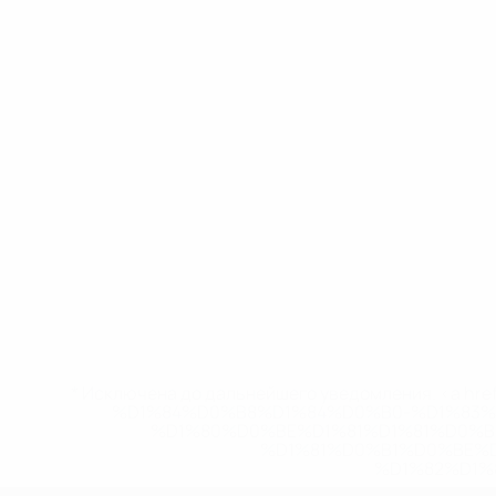
* Исключена до дальнейшего уведомления. <a href
%D1%84%D0%B8%D1%84%D0%B0-%D1%83
%D1%80%D0%BE%D1%81%D1%81%D0%
%D1%81%D0%B1%D0%BE%
%D1%82%D1%