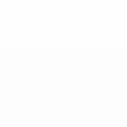
eases/news/0272-148df8afec70-8ace600b6288-1000--
B%D1%8E%D1%87%D0%B8%D0%BB%D0%B8-
%BB%D1%83%D0%B1%D1%8B-%D0%B8-
2%D1%81%D0%B5%D1%85-
дробнее</a>