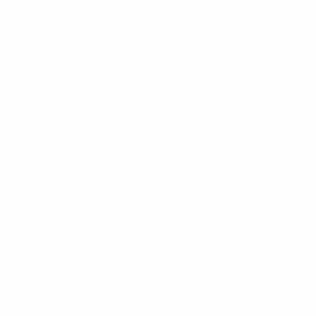
Чемпионат Европы среди юношей U19
вт 31 мар. 2026
· Рау
Чемпионат Европы среди юношей U19
сб 28 мар. 2026
· Ра
Чемпионат Европы среди юношей U19
ср 25 мар. 2026
· Ра