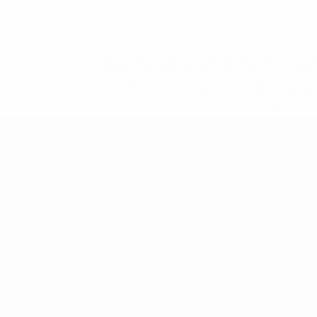
* Исключена до дальнейшего уведомления. <a href
%D1%84%D0%B8%D1%84%D0%B0-%D1%83
%D1%80%D0%BE%D1%81%D1%81%D0%
%D1%81%D0%B1%D0%BE%
%D1%82%D1%
ЧЕ - юноши до 19
Матчи
Жеребьевки
Видео
Команды
САЙТЫ СЕТИ УЕФА
UEFA.com
Фонд УЕФА