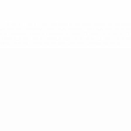
='https://ru.uefa.com/insideuefa/mediaservices/mediarel
%D0%B5%D1%84%D0%B0-%D0%B8%D1%81%D0%BA%D0%B
B8%D0%B8%D1%81%D0%BA%D0%B8%D0%B5-%D0%BA%D0
D1%80%D0%BD%D1%8B%D0%B5-%D0%B8%D0%B7-%D0%B
83%D1%80%D0%BD%D0%B8%D1%80%D0%BE%D0%B2/' >По
Новости
История
О турнире