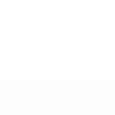
1
Красные карточки
='https://ru.uefa.com/insideuefa/mediaservices/mediarel
%D0%B5%D1%84%D0%B0-%D0%B8%D1%81%D0%BA%D0%B
B8%D0%B8%D1%81%D0%BA%D0%B8%D0%B5-%D0%BA%D0
D1%80%D0%BD%D1%8B%D0%B5-%D0%B8%D0%B7-%D0%B
83%D1%80%D0%BD%D0%B8%D1%80%D0%BE%D0%B2/' >По
Новости
История