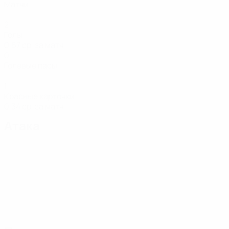
Матчи
2
Голы
0,67 ср. за матч
0
Голевые пасы
1
Красные карточки
0,34 ср. за матч
Атака