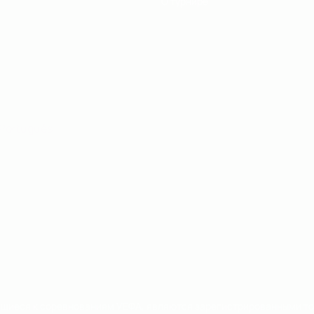
О турнире
Português
сящиеся к соревнованиям УЕФА, являются зарегистрированными т