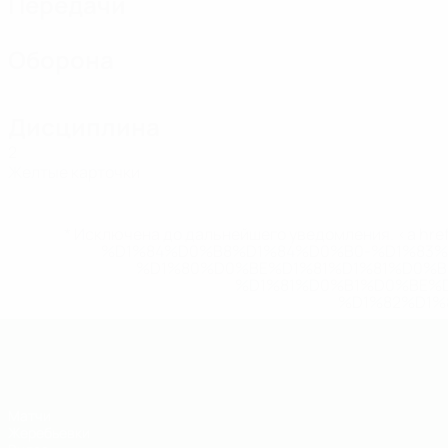
Передачи
Оборона
Дисциплина
2
Желтые карточки
* Исключена до дальнейшего уведомления. <a href
%D1%84%D0%B8%D1%84%D0%B0-%D1%83
%D1%80%D0%BE%D1%81%D1%81%D0%
%D1%81%D0%B1%D0%BE%
%D1%82%D1%
ЧЕ - юноши до 19
Матчи
Жеребьевки