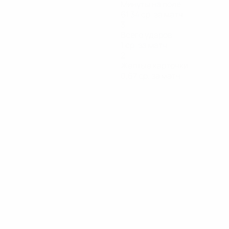
Минуты на поле
61,34 ср. за матч
3
Всего ударов
1 ср. за матч
2
Желтые карточки
0,67 ср. за матч