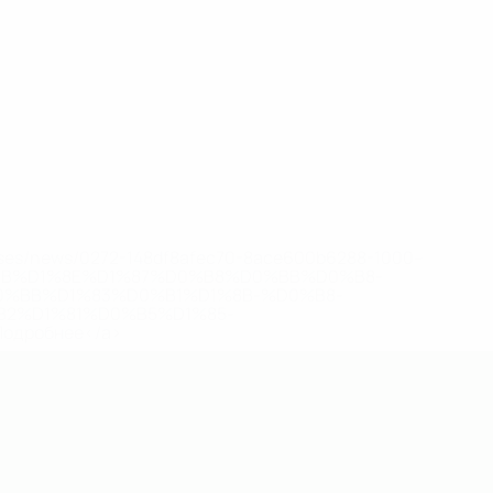
eases/news/0272-148df8afec70-8ace600b6288-1000--
B%D1%8E%D1%87%D0%B8%D0%BB%D0%B8-
%BB%D1%83%D0%B1%D1%8B-%D0%B8-
2%D1%81%D0%B5%D1%85-
дробнее</a>