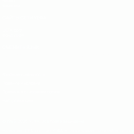
Видео
Команды
САЙТЫ СЕТИ УЕФА
UEFA.com
Фонд УЕФА
СМЕНИТЬ ЯЗЫК
Русский
English
Français
Deutsch
Русский
Español
Italiano
Конфиденциальность
Правила и условия
Правила в отношении cookie
Настройки куки
© 1998-2026 УЕФА. Все права защищены
Название UEFA, логотип УЕФА, а также элементы дизайна, отно