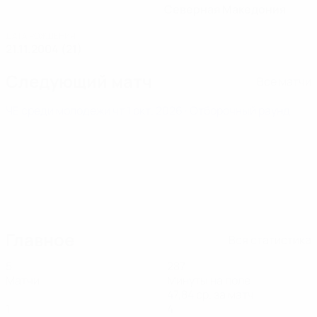
Северная Македония
ДАТА РОЖДЕНИЯ
21.11.2004 (21)
Следующий матч
Все матчи
ЧЕ среди молодежи
чт 1 окт. 2026
· Отборочный раунд
Главное
Вся статистика
5
287
Матчи
Минуты на поле
47,84 ср. за матч
1
4