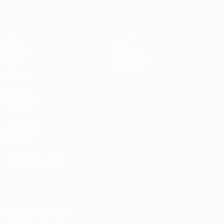
Матчи
Новости
Группы
История
Видео
О турнире
Стат.
Магазин
Команды
ДРУГИЕ
САЙТЫ
UEFA.com
Фонд УЕФА
Магазин
СМЕНИТЬ ЯЗЫК
Русский
English
Français
Deutsch
Русский
Español
Italiano
Português
Конфиденциальность