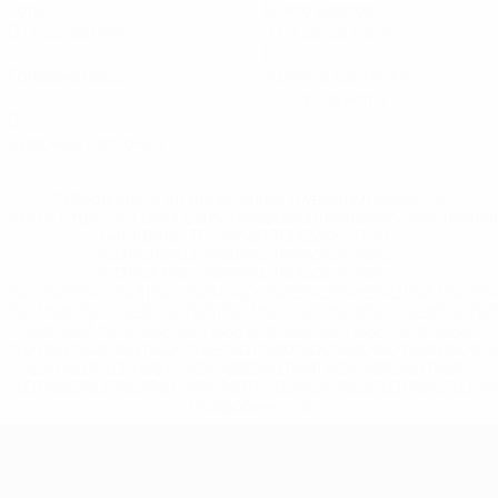
Голы
Всего ударов
0,17 ср. за матч
0,67 ср. за матч
0
1
Голевые пасы
Желтые карточки
0,17 ср. за матч
0
Красные карточки
* Исключена до дальнейшего уведомления. <a
href='https://ru.uefa.com/insideuefa/mediaservices/medi
148df8afec70-8ace600b6288-1000--
%D1%84%D0%B8%D1%84%D0%B0-
%D1%83%D0%B5%D1%84%D0%B0-
%D0%B8%D1%81%D0%BA%D0%BB%D1%8E%D1%87%D0%
%D1%80%D0%BE%D1%81%D1%81%D0%B8%D0%B8%D1%
%D0%BA%D0%BB%D1%83%D0%B1%D1%8B-%D0%B8-
%D1%81%D0%B1%D0%BE%D1%80%D0%BD%D1%8B%D0%
%D0%B8%D0%B7-%D0%B2%D1%81%D0%B5%D1%85-
%D1%82%D1%83%D1%80%D0%BD%D0%B8%D1%80%D0%
>Подробнее</a>
ЧЕ среди молодежи