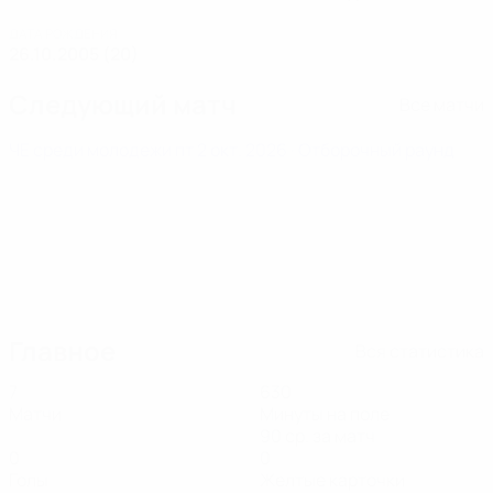
ДАТА РОЖДЕНИЯ
26.10.2005 (20)
Следующий матч
Все матчи
ЧЕ среди молодежи
пт 2 окт. 2026
· Отборочный раунд
Главное
Вся статистика
7
630
Матчи
Минуты на поле
90 ср. за матч
0
0
Голы
Желтые карточки