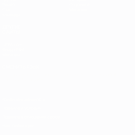
Видео
О турнире
Стат.
Магазин
Команды
ДРУГИЕ
САЙТЫ
UEFA.com
Фонд УЕФА
Магазин
СМЕНИТЬ ЯЗЫК
Русский
English
Français
Deutsch
Русский
Español
Italiano
Português
Конфиденциальность
Правила и условия
Правила в отношении cookie
Настройки куки