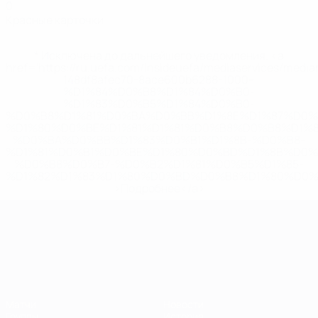
0
Красные карточки
* Исключена до дальнейшего уведомления. <a
href='https://ru.uefa.com/insideuefa/mediaservices/medi
148df8afec70-8ace600b6288-1000--
%D1%84%D0%B8%D1%84%D0%B0-
%D1%83%D0%B5%D1%84%D0%B0-
%D0%B8%D1%81%D0%BA%D0%BB%D1%8E%D1%87%D0%
%D1%80%D0%BE%D1%81%D1%81%D0%B8%D0%B8%D1%
%D0%BA%D0%BB%D1%83%D0%B1%D1%8B-%D0%B8-
%D1%81%D0%B1%D0%BE%D1%80%D0%BD%D1%8B%D0%
%D0%B8%D0%B7-%D0%B2%D1%81%D0%B5%D1%85-
%D1%82%D1%83%D1%80%D0%BD%D0%B8%D1%80%D0%
>Подробнее</a>
ЧЕ среди молодежи
Матчи
Новости
Группы
История