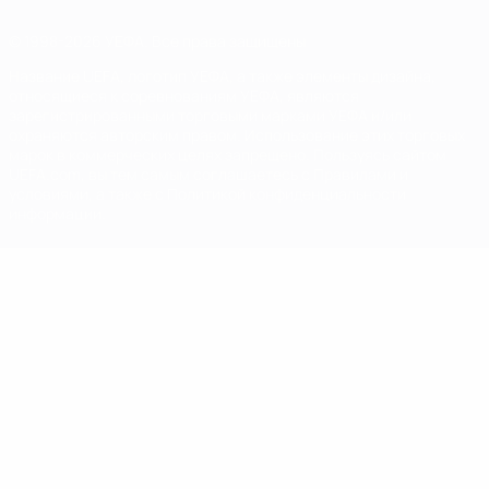
© 1998-2026 УЕФА. Все права защищены
Название UEFA, логотип УЕФА, а также элементы дизайна,
относящиеся к соревнованиям УЕФА, являются
зарегистрированными торговыми марками УЕФА и/или
охраняются авторским правом. Использование этих торговых
марок в коммерческих целях запрещено. Пользуясь сайтом
UEFA.com, вы тем самым соглашаетесь с Правилами и
условиями, а также с Политикой конфиденциальности
информации.