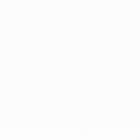
Português
сящиеся к соревнованиям УЕФА, являются зарегистрированными т
щено. Пользуясь сайтом UEFA.com, вы тем самым соглашаетесь с 