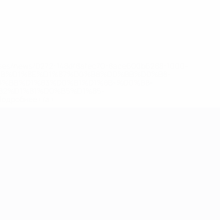
eases/news/0272-148df8afec70-8ace600b6288-1000--
B%D1%8E%D1%87%D0%B8%D0%BB%D0%B8-
%BB%D1%83%D0%B1%D1%8B-%D0%B8-
2%D1%81%D0%B5%D1%85-
дробнее</a>