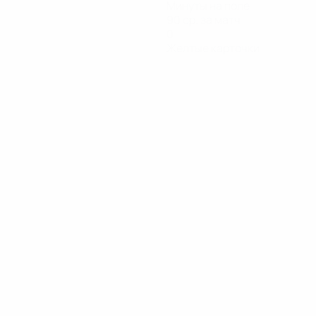
Минуты на поле
90 ср. за матч
0
Желтые карточки