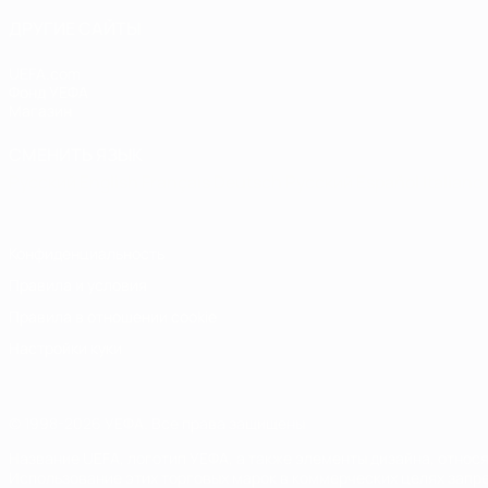
ДРУГИЕ САЙТЫ
UEFA.com
Фонд УЕФА
Магазин
СМЕНИТЬ ЯЗЫК
Русский
English
Français
Deutsch
Русский
Español
Italiano
Конфиденциальность
Правила и условия
Правила в отношении cookie
Настройки куки
© 1998-2026 УЕФА. Все права защищены
Название UEFA, логотип УЕФА, а также элементы дизайна, отно
Использование этих торговых марок в коммерческих целях запре