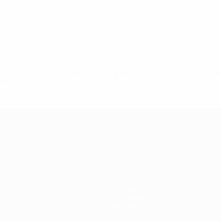
0
Красные карточки
='https://ru.uefa.com/insideuefa/mediaservices/mediarel
%D0%B5%D1%84%D0%B0-%D0%B8%D1%81%D0%BA%D0%B
B8%D0%B8%D1%81%D0%BA%D0%B8%D0%B5-%D0%BA%D0
D1%80%D0%BD%D1%8B%D0%B5-%D0%B8%D0%B7-%D0%B
83%D1%80%D0%BD%D0%B8%D1%80%D0%BE%D0%B2/' >По
Новости
История
О турнире
Магазин