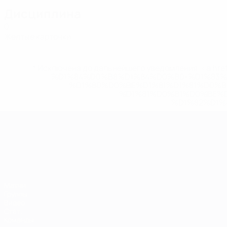
Дисциплина
0
Желтые карточки
* Исключена до дальнейшего уведомления. <a href
%D1%84%D0%B8%D1%84%D0%B0-%D1%83
%D1%80%D0%BE%D1%81%D1%81%D0%
%D1%81%D0%B1%D0%BE%
%D1%82%D1%
ЧЕ среди молодежи
Матчи
Группы
Видео
Стат.
Команды