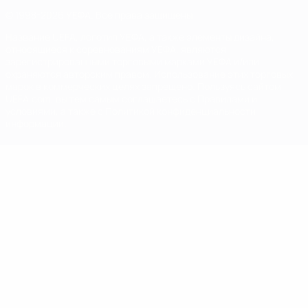
© 1998-2026 УЕФА. Все права защищены
Название UEFA, логотип УЕФА, а также элементы дизайна,
относящиеся к соревнованиям УЕФА, являются
зарегистрированными торговыми марками УЕФА и/или
охраняются авторским правом. Использование этих торговых
марок в коммерческих целях запрещено. Пользуясь сайтом
UEFA.com, вы тем самым соглашаетесь с Правилами и
условиями, а также с Политикой конфиденциальности
информации.