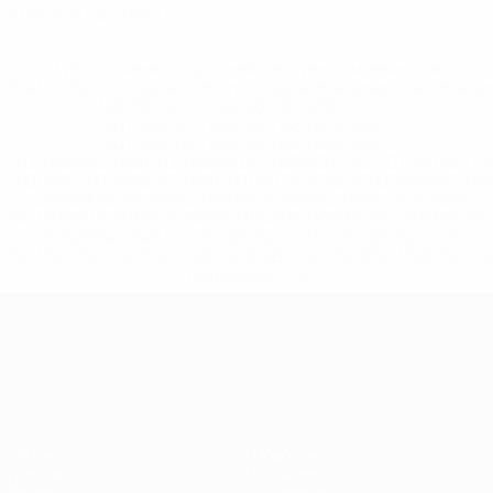
Красные карточки
* Исключена до дальнейшего уведомления. <a
href='https://ru.uefa.com/insideuefa/mediaservices/medi
148df8afec70-8ace600b6288-1000--
%D1%84%D0%B8%D1%84%D0%B0-
%D1%83%D0%B5%D1%84%D0%B0-
%D0%B8%D1%81%D0%BA%D0%BB%D1%8E%D1%87%D0%
%D1%80%D0%BE%D1%81%D1%81%D0%B8%D0%B8%D1%
%D0%BA%D0%BB%D1%83%D0%B1%D1%8B-%D0%B8-
%D1%81%D0%B1%D0%BE%D1%80%D0%BD%D1%8B%D0%
%D0%B8%D0%B7-%D0%B2%D1%81%D0%B5%D1%85-
%D1%82%D1%83%D1%80%D0%BD%D0%B8%D1%80%D0%
>Подробнее</a>
ЧЕ среди молодежи
Матчи
Новости
Группы
История
Видео
О турнире