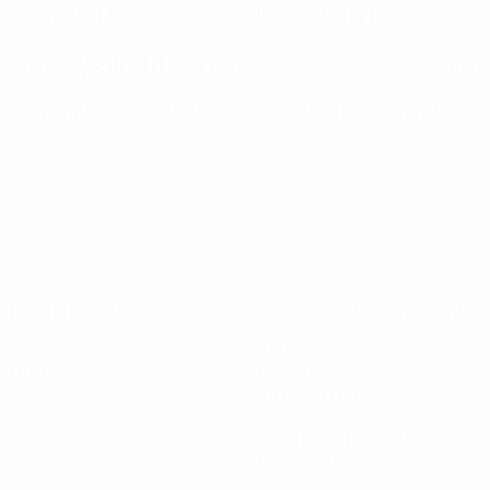
Северная Македония
16.4.2004 (22)
Следующий матч
Все матчи
ЧЕ среди молодежи
чт 1 окт. 2026
· Отборочный раунд
Главное
Вся статистика
4
360
Матчи
Минуты на поле
45 ср. за матч
0
1
Голы
Желтые карточки
0,13 ср. за матч
0