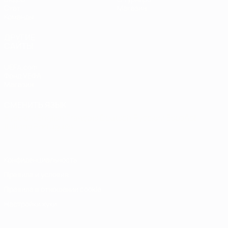
Стат.
Магазин
Команды
ДРУГИЕ
САЙТЫ
UEFA.com
Фонд УЕФА
Магазин
СМЕНИТЬ ЯЗЫК
Русский
English
Français
Deutsch
Русский
Español
Italiano
Português
Конфиденциальность
Правила и условия
Правила в отношении cookie
Настройки куки