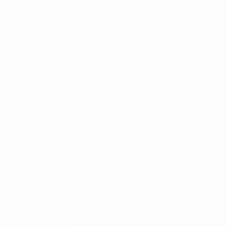
Лига чемпионов УЕФА среди женщин
Матчи
Команды
Жеребьевки
Новости
UEFA.tv
История
Игры
О турнире
Стат.
ДРУГИЕ
САЙТЫ
UEFA.com
Фонд УЕФА
СМЕНИТЬ ЯЗЫК
Русский
English
Français
Deutsch
Русский
Español
Italiano
Português
Конфиденциальность