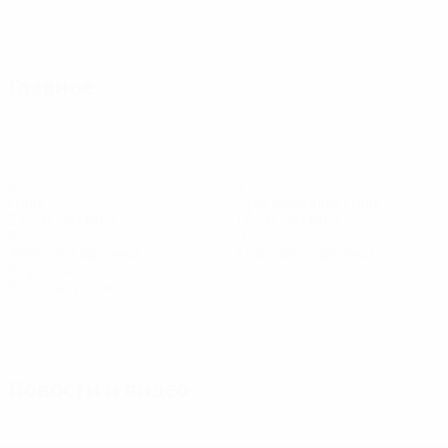
Все матчи
Главное
5
3
Голы
Пропущенные голы
2,5 ср. за матч
1,5 ср. за матч
6
0
Желтые карточки
Красные карточки
3 ср. за матч
Вся статистика
Состав
А.
Андерссон
Брагстад
В. Койвисто
Вальтер
Гуд.
Вратарь
Защитник
Полузащитник
Защитник
Перссон
Арнард
Защитник
Защитни
Новости и видео