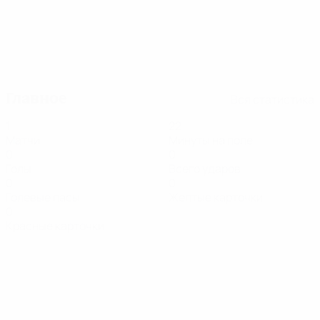
23.10.2024
09.10.2024
Красивые голы.
Игрок матча:
Туры 1 и 2
лучшие в среду
Главное
Вся статистика
1
22
Матчи
Минуты на поле
0
0
Голы
Всего ударов
0
0
Голевые пасы
Желтые карточки
0
Красные карточки