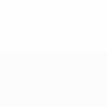
Лига чемпионов УЕФА среди женщин
Матчи
Команды
Жеребьевки
Новости
UEFA.tv
История
Игры
О турнире
Стат.
ДРУГИЕ