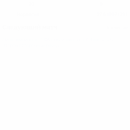
20
9
НОМЕР В КЛУБЕ
НОМЕР В СБОРНОЙ
Норвегия
27.6.1997 (29)
СТРАНА
ДАТА РОЖДЕНИЯ
Следующий матч
Все матчи
Лига чемпионов УЕФА среди женщин
сб 8 авг. 2026
·
Второй отборочный раунд
Новости
03:22
01:00