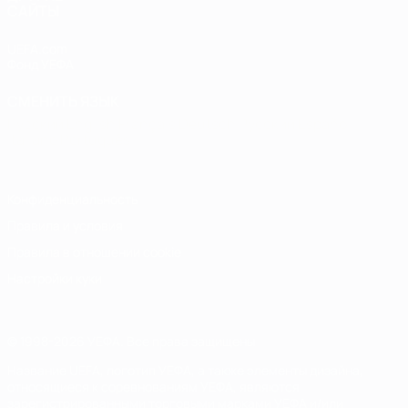
САЙТЫ
UEFA.com
Фонд УЕФА
СМЕНИТЬ ЯЗЫК
Русский
English
Français
Deutsch
Русский
Español
Italiano
Português
Конфиденциальность
Правила и условия
Правила в отношении cookie
Настройки куки
© 1998-2026 УЕФА. Все права защищены
Название UEFA, логотип УЕФА, а также элементы дизайна,
относящиеся к соревнованиям УЕФА, являются
зарегистрированными торговыми марками УЕФА и/или