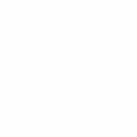
Полузащитники
Возраст
СМ
ЗГ
Худзик
8
POL
36
2
-
Сарапата
9
POL
21
3
3
Вуйцик
10
POL
25
3
-
Kozielska
11
POL
21
3
-
Kaczmarek
13
POL
22
1
-
Бужан
14
POL
17
2
-
Калетка
17
POL
31
2
-
Миксоне
19
LVA
26
3
1
Галушка
21
POL
15
-
-
Katowicz
84
POL
22
3
1
Краковяк
86
POL
19
-
-