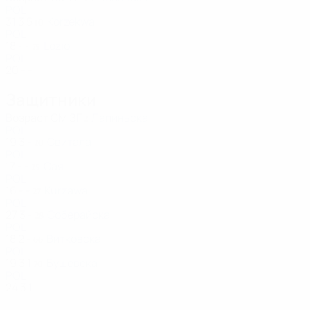
POL
31
3
5
Korzekwa
10
POL
18
-
-
Lozio
75
POL
20
-
-
Защитники
Возраст
СМ
ЗГ
Лапиньска
2
POL
19
3
-
Свитала
20
POL
17
-
-
Сая
25
POL
16
-
-
Kurzawa
27
POL
27
3
-
Соберайска
28
POL
18
2
-
Витковска
66
POL
19
3
1
Бушевска
70
POL
24
3
1