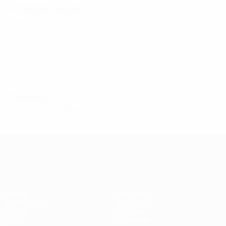
Нападающие
Возраст
СМ
ЗГ
Милек
7
POL
27
3
6
Згода
23
POL
18
1
-
Chmura
99
POL
23
3
-
Тренер
Sebastian Stemplewski
POL
Лига чемпионов УЕФА среди женщин
Матчи
Команды
Жеребьевки
Новости
UEFA.tv
История
Игры
О турнире