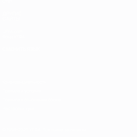
Стат.
ДРУГИЕ
САЙТЫ
UEFA.com
Фонд УЕФА
СМЕНИТЬ ЯЗЫК
Русский
English
Français
Deutsch
Русский
Español
Italiano
Português
Конфиденциальность
Правила и условия
Правила в отношении cookie
Настройки куки
© 1998-2026 УЕФА. Все права защищены