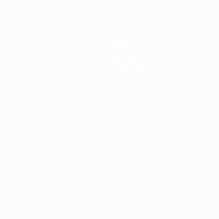
Команды
Новости
История
О турнире
Português