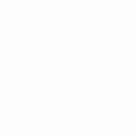
Матчи
Жеребьевки
UEFA.tv
Игры
Стат.
ДРУГИЕ САЙТЫ
UEFA.com
Фонд УЕФА
СМЕНИТЬ ЯЗЫК
Русский
English
Français
Deutsch
Русский
Español
Italiano
Конфиденциальность
Правила и условия
Правила в отношении cookie