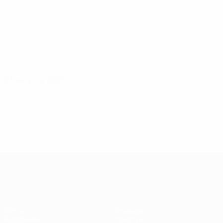
07 августа 2026
Лига чемпионов УЕФА среди женщин
Матчи
Команды
Жеребьевки
Новости