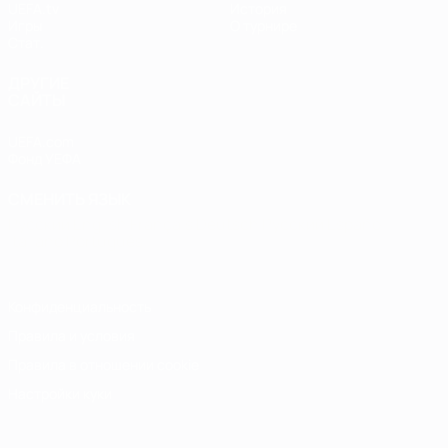
UEFA.tv
История
Игры
О турнире
Стат.
ДРУГИЕ
САЙТЫ
UEFA.com
Фонд УЕФА
СМЕНИТЬ ЯЗЫК
Русский
English
Français
Deutsch
Русский
Español
Italiano
Português
Конфиденциальность
Правила и условия
Правила в отношении cookie
Настройки куки